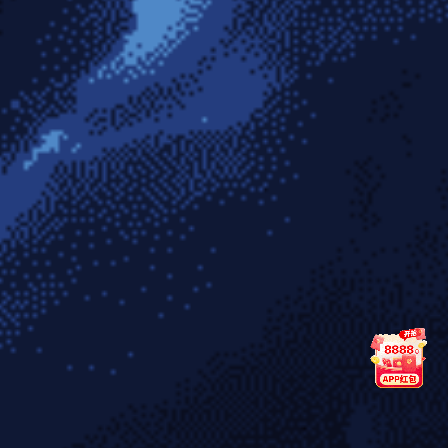
数据在星空体育(中国)官方首页-STARSPORTS体系
保密性。
配日志溯源功能，协助事后安全验证与应急响应。
时分析处理，防止可疑操作对平台正常秩序造成干