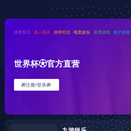
立即注册
星空体育首页
官网 
据平台
星空体育首页 OFFICIAL WEBSITE
自2022年创立以来，
星空体育首页
致力于为用户
杯、LPL在内的热门赛事直播与数据服务，广受