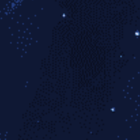
智能引擎实时数据快照
构建的智能分析系统，实时捕捉各项运行数据，提升平台的响应