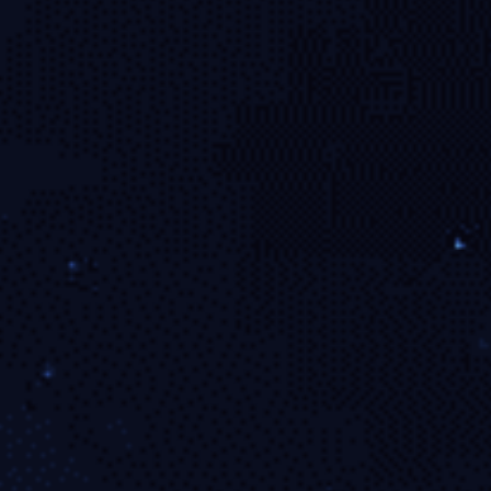
使命
台，我们始终以科技驱动、服务导向为核心，力
赖的体育数据与直播生态。
体育(中国)官方首页-STARSPORTS积极拓展
求为目标，逐步形成独有的技术优势与服务口