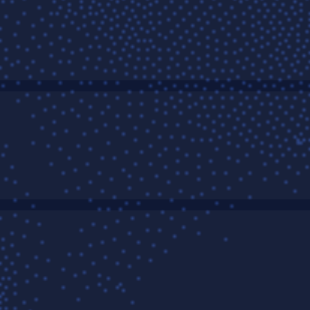
星空体育首页公司简介
的综合体育赛事直播与数据服务平台，专注于为体育迷打造
同步
等核心功能，为用户提供一站式的星空体育(中国)官方首页-S
构稳定高效，全面适配 APP、PC 和移动网页端。在东南
获得便捷、可靠的服务体验。
100 万+
注册用户，服务网络覆盖十余国家与地区，日均访问