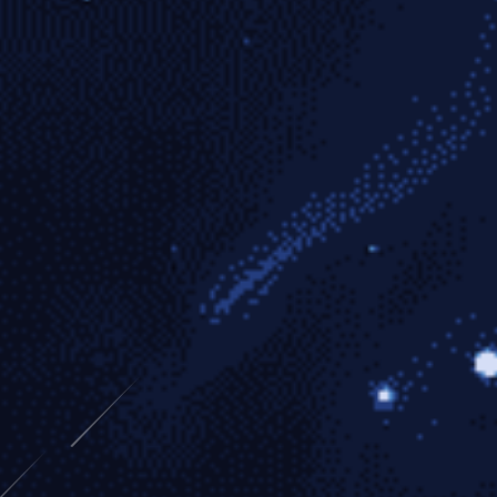
响应速度
0.18s
平均页面加载